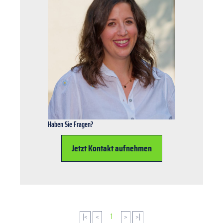
Haben Sie Fragen?
Jetzt Kontakt aufnehmen
|<
<
1
>
>|