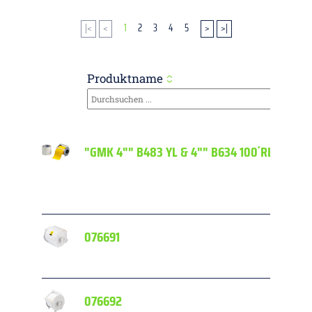
|<
<
1
2
3
4
5
>
>|
Produktname
"GMK 4"" B483 YL & 4"" B634 100´RLS"
076691
076692