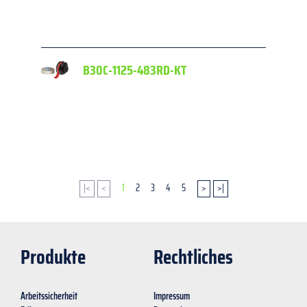
f
B30C-1125-483RD-KT
f
|<
<
1
2
3
4
5
>
>|
Produkte
Rechtliches
Arbeitssicherheit
Impressum