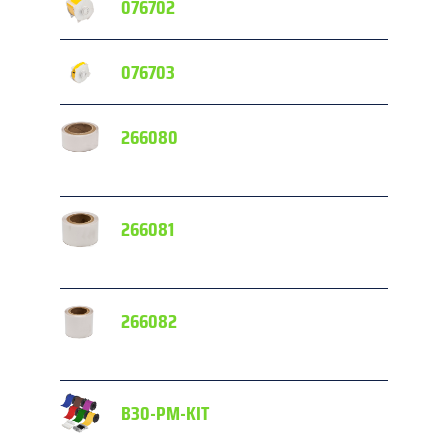
076702
076703
266080
L
266081
L
266082
L
B30-PM-KIT