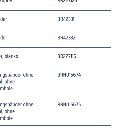
Kupfer
BR227125
Messing
nder
BR42331
Silber
nder
BR42332
Silber
r, blanko
BR227116
Silber
ngsbänder ohne 
BRN015674
Weiß auf
l, ohne 
ymbole
ngsbänder ohne 
BRN015675
Weiß auf
l, ohne 
ymbole