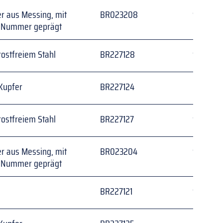
r aus Messing, mit 
BR023208
Schwarz
r Nummer geprägt
ostfreiem Stahl
BR227128
Silber
Kupfer
BR227124
Messing
ostfreiem Stahl
BR227127
Silber
r aus Messing, mit 
BR023204
Schwarz
r Nummer geprägt
BR227121
Silber