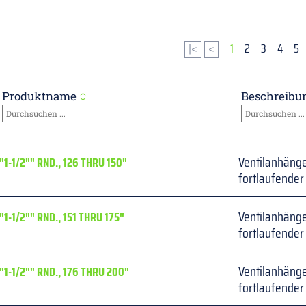
|<
<
1
2
3
4
5
Produktname
Beschreibu
Ventilanhänge
"1-1/2"" RND., 126 THRU 150"
fortlaufende
Ventilanhänge
"1-1/2"" RND., 151 THRU 175"
fortlaufende
Ventilanhänge
"1-1/2"" RND., 176 THRU 200"
fortlaufende