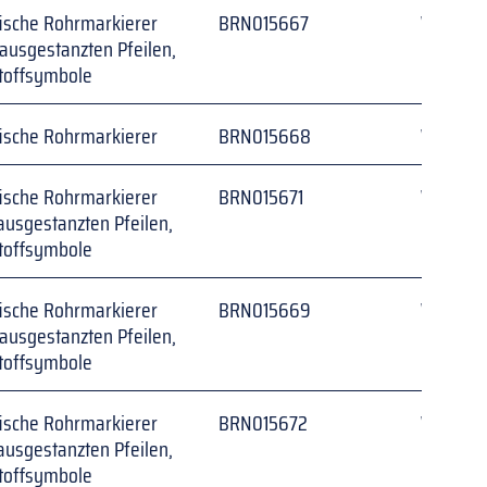
ische Rohrmarkierer 
BRN015667
Weiß auf
ausgestanzten Pfeilen, 
toffsymbole
ische Rohrmarkierer
BRN015668
Weiß auf
ische Rohrmarkierer 
BRN015671
Weiß auf
ausgestanzten Pfeilen, 
toffsymbole
ische Rohrmarkierer 
BRN015669
Weiß auf
ausgestanzten Pfeilen, 
toffsymbole
ische Rohrmarkierer 
BRN015672
Weiß auf
ausgestanzten Pfeilen, 
toffsymbole