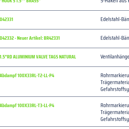
S-Haken aus 
"HOOK S 1.5"" BRASS"
Edelstahl-Bä
042331
Edelstahl-Bä
042332 - Neuer Artikel: BR42331
Ventilanhänge
1.5"RD ALUMINIUM VALVE TAGS NATURAL
Rohrmarkieru
Abdampf 100X33RL-T2-LL-P4
Trägermateria
Gefahrstoffs
Rohrmarkieru
Abdampf 100X33RL-T3-LL-P4
Trägermateria
Gefahrstoffs