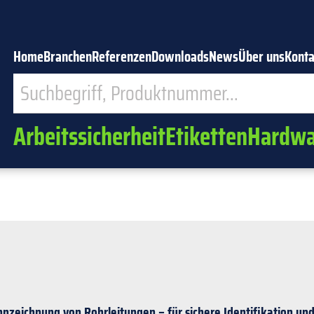
Home
Branchen
Referenzen
Downloads
News
Über uns
Konta
Arbeitssicherheit
Etiketten
Hardwa
zeichnung von Rohrleitungen – für sichere Identifikation und 