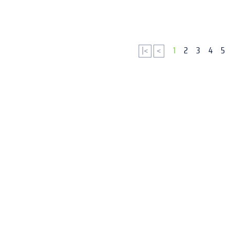
|<
<
1
2
3
4
5