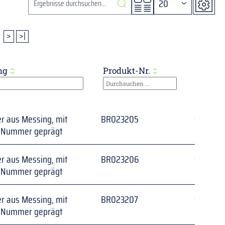
20
>
>|
ng
Produkt-Nr.
Farbe
r aus Messing, mit 
BR023205
Schwarz
r Nummer geprägt
r aus Messing, mit 
BR023206
Schwarz
r Nummer geprägt
r aus Messing, mit 
BR023207
Schwarz
r Nummer geprägt