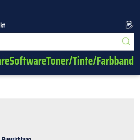
kt
re
Software
Toner/Tinte/Farbband
Flussrichtung.