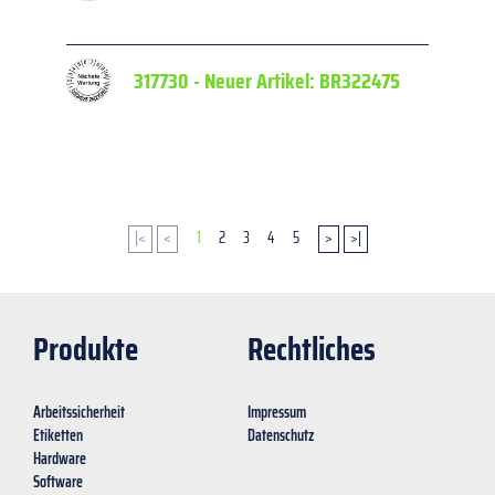
Datum
317730 - Neuer Artikel: BR322475
Fälschu
Datum
|<
<
1
2
3
4
5
>
>|
Produkte
Rechtliches
Arbeitssicherheit
Impressum
Etiketten
Datenschutz
Hardware
Software