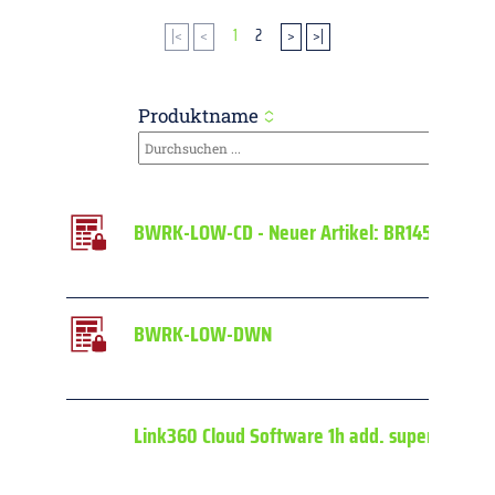
|<
<
1
2
>
>|
Produktname
BWRK-LOW-CD - Neuer Artikel: BR145445
BWRK-LOW-DWN
Link360 Cloud Software 1h add. super admin t