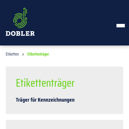
alt springen
Etiketten
Etikettenträger
Etikettenträger
Träger für Kennzeichnungen