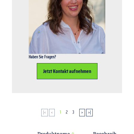
Haben Sie Fragen?
Jetzt Kontakt aufnehmen
|<
<
1
2
3
>
>|
Produktname
Beschreibung