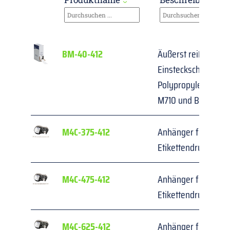
BM-40-412
Äußerst reißfeste 
Einsteckschilder/An
Polypropylen für M6
M710 und BMP71
M4C-375-412
Anhänger für BMP41
Etikettendrucker
M4C-475-412
Anhänger für BMP41
Etikettendrucker
M4C-625-412
Anhänger für BMP41