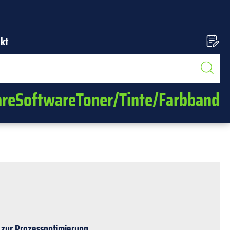
kt
re
Software
Toner/Tinte/Farbband
 zur Prozessoptimierung.