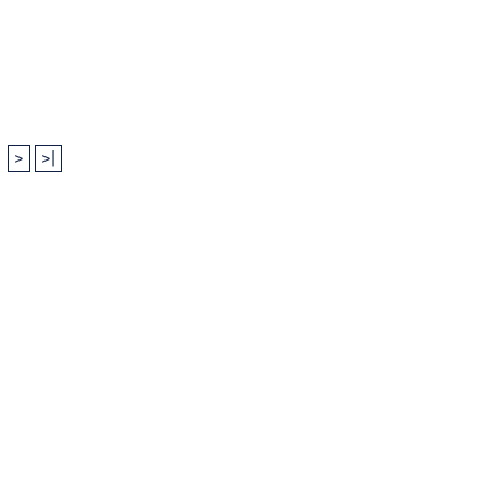
 
>
>|