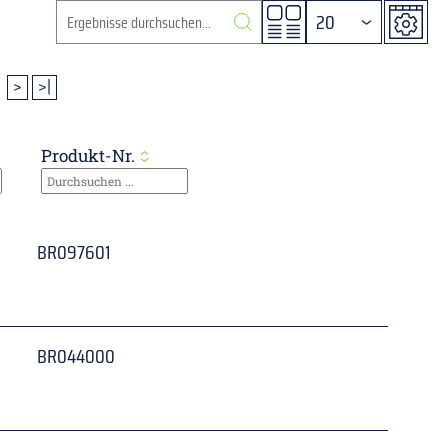
20
>
>|
Produkt-Nr.
BR097601
 
BR044000
 