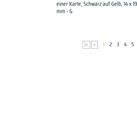
einer Karte, Schwarz auf Gelb, 14 x 19
mm - G
|<
<
1
2
3
4
5