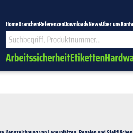
Home
Branchen
Referenzen
Downloads
News
Über uns
Konta
Arbeitssicherheit
Etiketten
Hardwa
bare Kennzeichnung von Lagerplätzen, Regalen und Stellflächen