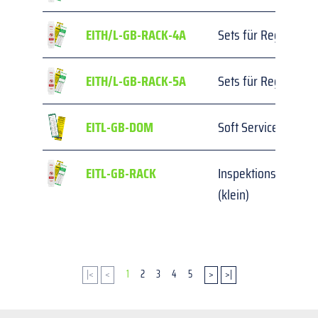
EITH/L-GB-RACK-4A
Sets für Regalinspe
EITH/L-GB-RACK-5A
Sets für Regalinspe
EITL-GB-DOM
Soft Services Inspe
EITL-GB-RACK
Inspektionsanhänger
(klein)
|<
<
1
2
3
4
5
>
>|