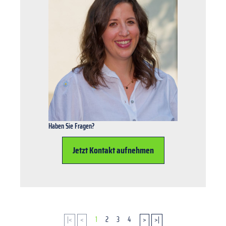
Haben Sie Fragen?
Jetzt Kontakt aufnehmen
|<
<
1
2
3
4
>
>|