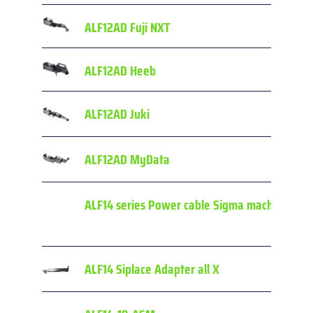
ALF12AD Fuji NXT
ALF12AD Heeb
ALF12AD Juki
ALF12AD MyData
ALF14 series Power cable Sigma machines
ALF14 Siplace Adapter all X