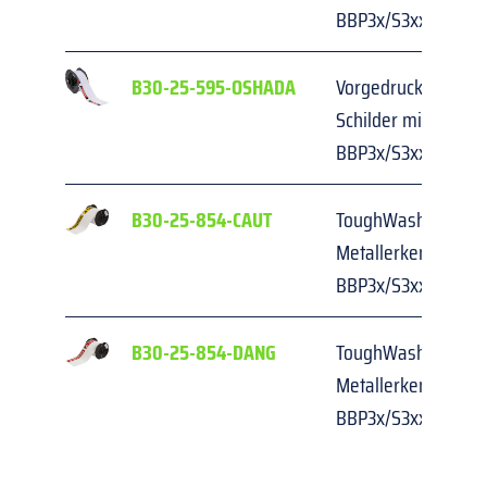
BBP3x/S3xxx/i3300
B30-25-595-OSHADA
Vorgedruckte, gest
Schilder mit Kopfzei
BBP3x/S3xxx/i3300
B30-25-854-CAUT
ToughWash Material
Metallerkennung für
BBP3x/S3xxx/i3300
B30-25-854-DANG
ToughWash Material
Metallerkennung für
BBP3x/S3xxx/i3300