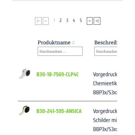
|<
<
1
2
3
4
5
>
>|
Produktname
Beschreibung
B30-18-7569-CLP4C
Vorgedruckte GHS/
Chemieetiketten für
BBP3x/S3xxx/i3300
B30-241-595-ANSICA
Vorgedruckte, gest
Schilder mit Kopfzei
BBP3x/S3xxx/i3300