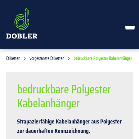
alt springen
Etiketten
vorgestanzte Etiketten
bedruckbare Polyester Kabelanhänger
bedruckbare Polyester
Kabelanhänger
Strapazierfähige Kabelanhänger aus Polyester
zur dauerhaften Kennzeichnung.