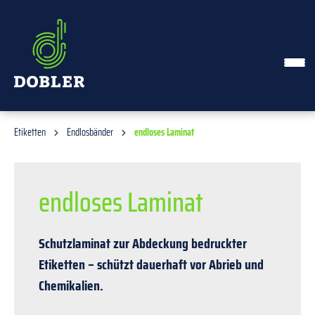
alt springen
Etiketten
Endlosbänder
endloses Laminat
endloses Laminat
Schutzlaminat zur Abdeckung bedruckter
Etiketten – schützt dauerhaft vor Abrieb und
Chemikalien.