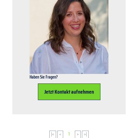
Haben Sie Fragen?
Jetzt Kontakt aufnehmen
|<
<
1
>
>|