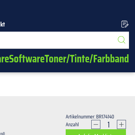
kt
re
Software
Toner/Tinte/Farbband
Artikelnummer: BR174140
Produkt Anzahl
Anzahl
and)