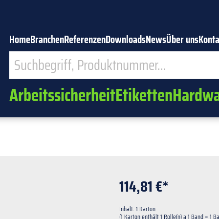
Home
Branchen
Referenzen
Downloads
News
Über uns
Konta
Arbeitssicherheit
Etiketten
Hardwa
114,81 €*
Inhalt:
1 Karton
(1 Karton enthält 1 Rolle(n) a 1 Band = 1 B