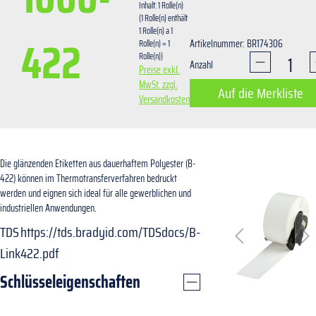
Inhalt:
1 Rolle(n)
(1 Rolle(n) enthält
1 Rolle(n) a 1
422
Artikelnummer: BR174306
Rolle(n) = 1
Rolle(n))
Produkt Anza
Anzahl
Preise exkl.
MwSt. zzgl.
Auf die Merkliste
Versandkosten
Bildergalerie überspringe
Die glänzenden Etiketten aus dauerhaftem Polyester (B-
422) können im Thermotransferverfahren bedruckt
werden und eignen sich ideal für alle gewerblichen und
industriellen Anwendungen.
TDS
https://tds.bradyid.com/TDSdocs/B-
Link
422.pdf
Schlüsseleigenschaften