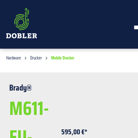
alt springen
Hardware
Drucker
Mobile Drucker
Brady®
M611-
EU-
595,00 €*