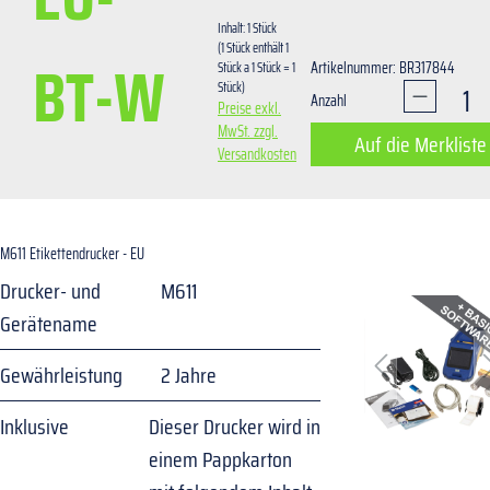
Inhalt:
1 Stück
(1 Stück enthält 1
BT-W
Artikelnummer: BR317844
Stück a 1 Stück = 1
Stück)
Produkt An
Anzahl
Preise exkl.
MwSt. zzgl.
Auf die Merkliste
Versandkosten
Bildergalerie übersprin
M611 Etikettendrucker - EU
Drucker- und
M611
Gerätename
Gewährleistung
2 Jahre
Inklusive
Dieser Drucker wird in
einem Pappkarton