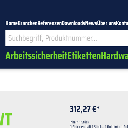
Home
Branchen
Referenzen
Downloads
News
Über uns
Konta
Arbeitssicherheit
Etiketten
Hardwa
312,27 €*
WT
Inhalt:
1 Stück
(1 Stück enthält 1 Stück a 1 Rolle(n) = 1 Rol