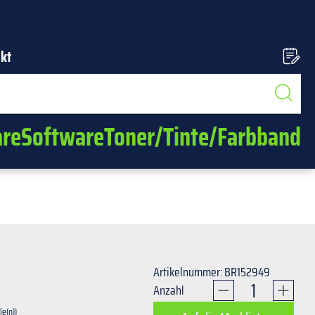
kt
re
Software
Toner/Tinte/Farbband
Artikelnummer: BR152949
Produkt Anzahl
Anzahl
le(n))