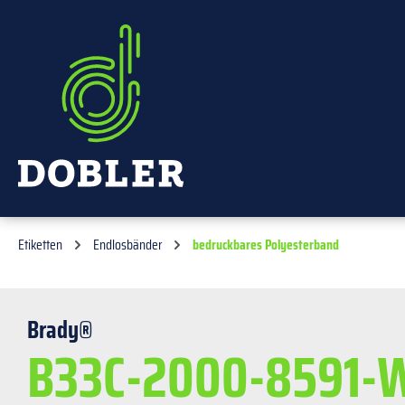
springen
Zur Hauptnavigation springen
Etiketten
Endlosbänder
bedruckbares Polyesterband
Brady®
B33C-2000-8591-