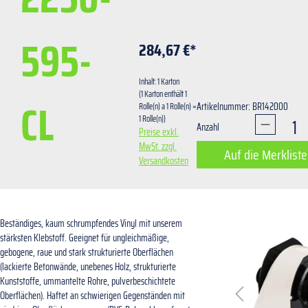
595-
284,67 €*
Inhalt:
1 Karton
(1 Karton enthält 1
CL
Artikelnummer: BR142000
Rolle(n) a 1 Rolle(n) =
1 Rolle(n))
Produkt A
Anzahl
Preise exkl.
MwSt. zzgl.
Auf die Merkliste
Versandkosten
Bildergalerie übersprin
Beständiges, kaum schrumpfendes Vinyl mit unserem
stärksten Klebstoff. Geeignet für ungleichmäßige,
gebogene, raue und stark strukturierte Oberflächen
(lackierte Betonwände, unebenes Holz, strukturierte
Kunststoffe, ummantelte Rohre, pulverbeschichtete
Oberflächen). Haftet an schwierigen Gegenständen mit