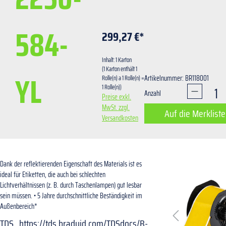
584-
299,27 €*
Inhalt:
1 Karton
(1 Karton enthält 1
YL
Artikelnummer: BR118001
Rolle(n) a 1 Rolle(n) =
1 Rolle(n))
Produkt A
Anzahl
Preise exkl.
MwSt. zzgl.
Auf die Merkliste
Versandkosten
Bildergalerie übersprin
Dank der reflektierenden Eigenschaft des Materials ist es
ideal für Etiketten, die auch bei schlechten
Lichtverhältnissen (z. B. durch Taschenlampen) gut lesbar
sein müssen. • 5 Jahre durchschnittliche Beständigkeit im
Außenbereich*
TDS
https://tds.bradyid.com/TDSdocs/B-